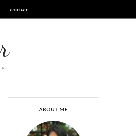
I
CONTACT
r
ARI
ABOUT ME