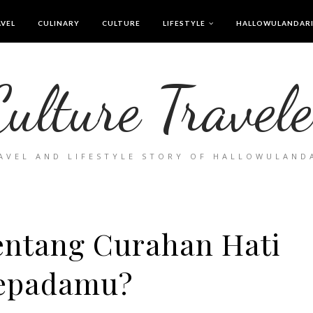
VEL
CULINARY
CULTURE
LIFESTYLE
HALLOWULANDAR
Culture Travele
AVEL AND LIFESTYLE STORY OF HALLOWULAND
Tentang Curahan Hati
epadamu?