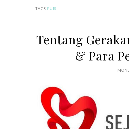
TAGS
PUISI
Tentang Geraka
& Para P
MOND