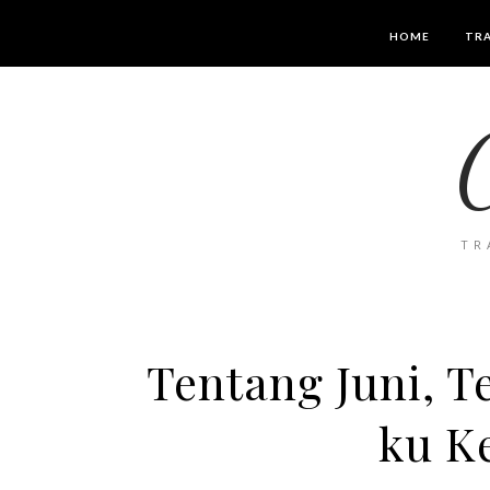
HOME
TRA
TR
Tentang Juni, 
ku K