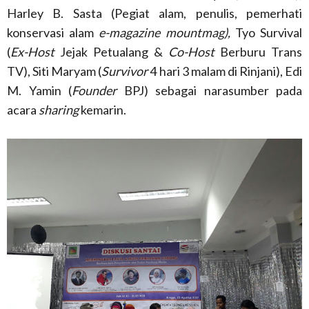
Harley B. Sasta (Pegiat alam, penulis, pemerhati
konservasi alam
e-magazine mountmag),
Tyo Survival
(
Ex-Host
Jejak Petualang &
Co-Host
Berburu Trans
TV), Siti Maryam (
Survivor
4 hari 3 malam di Rinjani), Edi
M. Yamin (
Founder
BPJ) sebagai narasumber pada
acara
sharing
kemarin.