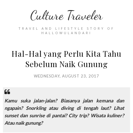
Culture Traveler
TRAVEL AND LIFESTYLE STORY OF
HALLOWULANDARI
Hal-Hal yang Perlu Kita Tahu
Sebelum Naik Gunung
WEDNESDAY, AUGUST 23, 2017
Kamu suka jalan-jalan? Biasanya jalan kemana dan
ngapain?
Snorkling
atau
diving
di tengah laut? Lihat
sunset
dan
sunrise
di pantai?
City trip?
Wisata kuliner?
Atau naik gunung?