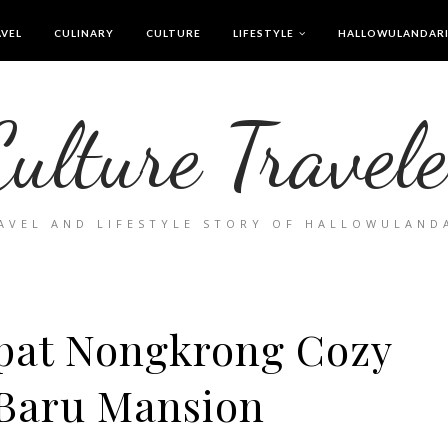
VEL
CULINARY
CULTURE
LIFESTYLE
HALLOWULANDAR
Culture Travele
AVEL AND LIFESTYLE STORY OF HALLOWULAND
mpat Nongkrong Cozy
 Baru Mansion