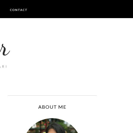
I
CONTACT
r
ARI
ABOUT ME