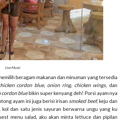
Live Music
a memilih beragam makanan dan minuman yang tersedia
chicken cordon blue, onion ring, chicken wings,
dan
n cordon blue
bikin super kenyang deh! Porsi ayam nya
tong ayam ini juga berisi irisan
smoked beef,
keju dan
 kol dan satu jenis sayuran berwarna ungu yang ku
uest menu salad, aku akan minta lettuce dan pipilan