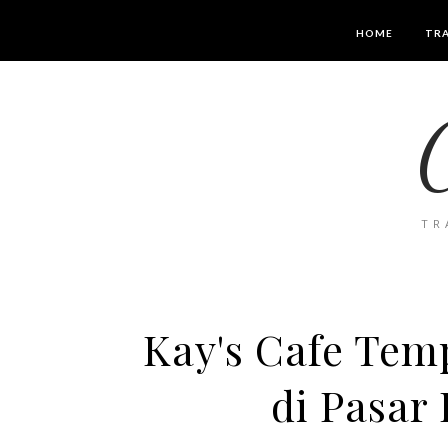
HOME
TRA
TR
Kay's Cafe Te
di Pasar