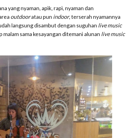
sana yang nyaman, apik, rapi, nyaman dan
 area
outdoor
atau pun
indoor
, terserah nyamannya
 sudah langsung disambut dengan suguhan
live music
ap malam sama kesayangan ditemani alunan
live music