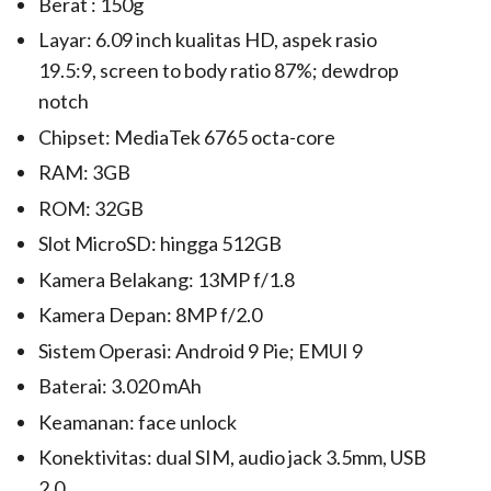
Berat : 150g
Layar: 6.09 inch kualitas HD, aspek rasio
19.5:9, screen to body ratio 87%; dewdrop
notch
Chipset: MediaTek 6765 octa-core
RAM: 3GB
ROM: 32GB
Slot MicroSD: hingga 512GB
Kamera Belakang: 13MP f/1.8
Kamera Depan: 8MP f/2.0
Sistem Operasi: Android 9 Pie; EMUI 9
Baterai: 3.020 mAh
Keamanan: face unlock
Konektivitas: dual SIM, audio jack 3.5mm, USB
2.0