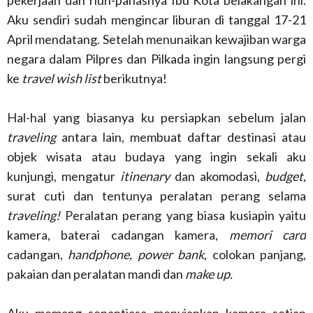
pekerjaan dan riuh-panasnya Ibu Kota belakangan ini.
Aku sendiri sudah mengincar liburan di tanggal 17-21
April mendatang. Setelah menunaikan kewajiban warga
negara dalam Pilpres dan Pilkada ingin langsung pergi
ke
travel wish list
berikutnya!
Hal-hal yang biasanya ku persiapkan sebelum jalan
traveling
antara lain, membuat daftar destinasi atau
objek wisata atau budaya yang ingin sekali aku
kunjungi, mengatur
itinenary
dan akomodasi,
budget,
surat cuti dan tentunya peralatan perang selama
traveling!
Peralatan perang yang biasa kusiapin yaitu
kamera, baterai cadangan kamera,
memori card
cadangan,
handphone, power bank
, colokan panjang,
pakaian dan peralatan mandi dan
make up.