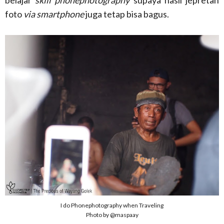
belajar
skill phonephotography
supaya hasil jepretan
foto
via smartphone
juga tetap bisa bagus.
I do Phonephotography when Traveling
Photo by @maspaay