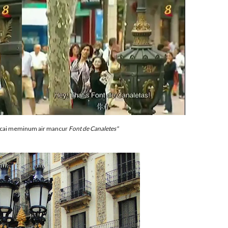
cai meminum air mancur
Font de Canaletes"