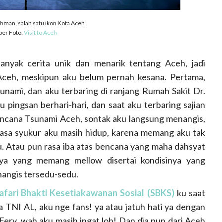
hman, salah satu ikon Kota Aceh
er Foto:
Visit to Aceh
banyak cerita unik dan menarik tentang Aceh, jadi
ceh, meskipun aku belum pernah kesana. Pertama,
nami, dan aku terbaring di ranjang Rumah Sakit Dr.
u pingsan berhari-hari, dan saat aku terbaring sajian
 bencana Tsunami Aceh, sontak aku langsung menangis,
Rasa syukur aku masih hidup, karena memang aku tak
tu. Atau pun rasa iba atas bencana yang maha dahsyat
ya yang memang mellow disertai kondisinya yang
nangis tersedu-sedu.
afari Bhakti Kesetiakawanan Sosial (SBKS)
ku saat
a TNI AL, aku nge fans! ya atau jatuh hati ya dengan
ery, wah aku masih ingat loh! Dan dia pun dari Aceh