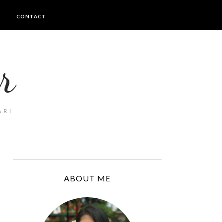
I
CONTACT
r
ARI
ABOUT ME