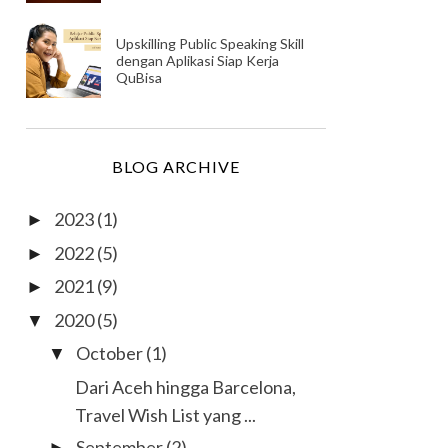
Upskilling Public Speaking Skill
dengan Aplikasi Siap Kerja
QuBisa
BLOG ARCHIVE
2023
(1)
►
2022
(5)
►
2021
(9)
►
2020
(5)
▼
October
(1)
▼
Dari Aceh hingga Barcelona,
Travel Wish List yang ...
September
(2)