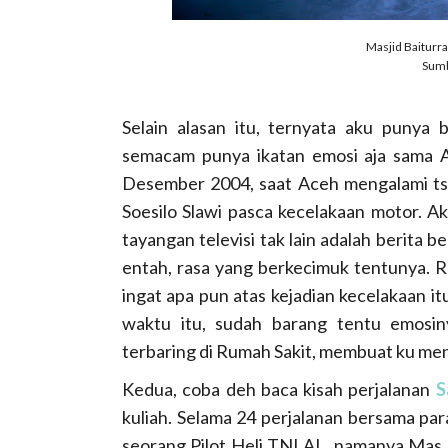
Masjid Baiturra
Sumb
Selain alasan itu, ternyata aku punya 
semacam punya ikatan emosi aja sama A
Desember 2004, saat Aceh mengalami tsu
Soesilo Slawi pasca kecelakaan motor. Ak
tayangan televisi tak lain adalah berita
entah, rasa yang berkecimuk tentunya. 
ingat apa pun atas kejadian kecelakaan i
waktu itu, sudah barang tentu emosin
terbaring di Rumah Sakit, membuat ku me
Kedua, coba deh baca kisah perjalanan
S
kuliah. Selama 24 perjalanan bersama par
seorang Pilot Heli TNI AL, namanya Mas F