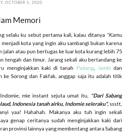
, OCTOBER 5, 2020
alam Memori
g selalu ku sebut pertama kali, kalau ditanya
"Kamu
 menjadi kota yang ingin aku sambangi bukan karena
an-jalan atau pun bertugas ke luar kota kurang lebih 75
n tengah dan timur. Jarang sekali aku bertandang ke
ru menginjakkan kaki di tanah
Padang
,
Jambi
dan
 ke Sorong dan Fakfak, anggap saja itu adalah titik
 Indomie, mie instant sejuta umat itu,
"Dari Sabang
aud, Indonesia tanah airku, Indomie seleraku",
ssstt,
anyi yaa! Hahahah. Makanya aku tuh ingin sekali
paya genap ceritanya sudah menginjakkan kaki dari
an provinsi lainnya yang membentang antara Sabang