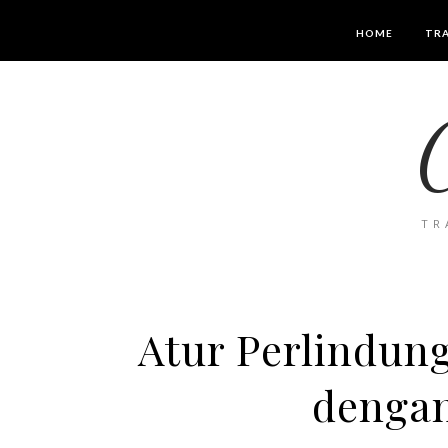
HOME
TRA
TR
Atur Perlindun
denga