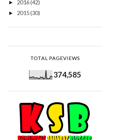
2016
(42)
►
2015
(30)
►
TOTAL PAGEVIEWS
374,585