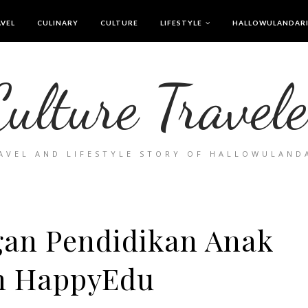
VEL
CULINARY
CULTURE
LIFESTYLE
HALLOWULANDAR
Culture Travele
AVEL AND LIFESTYLE STORY OF HALLOWULAND
gan Pendidikan Anak
n HappyEdu