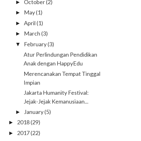
October
(2)
►
May
(1)
►
April
(1)
►
March
(3)
►
February
(3)
▼
Atur Perlindungan Pendidikan
Anak dengan HappyEdu
Merencanakan Tempat Tinggal
Impian
Jakarta Humanity Festival:
Jejak-Jejak Kemanusiaan...
January
(5)
►
2018
(29)
►
2017
(22)
►