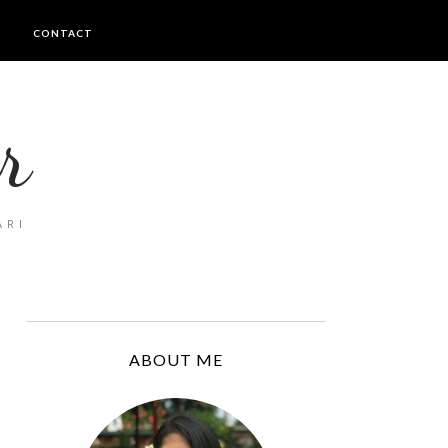
I
CONTACT
r
ARI
ABOUT ME