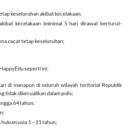
etap keseluruhan akibat kecelakaan;
kibat kecelakaan (minimal 5 hari dirawat berturut-
na cacat tetap keseluruhan;
appyEdu seperti ini:
ri di manapun di seluruh wilayah teritorial Republik
ng tidak dikecualikan dalam polis;
hingga 64 tahun;
n;
 hukum usia 1 – 21 tahun;