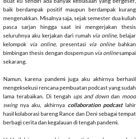
Buat ku sendiri ada banyak kebiasaan yang bergeser,
baik berdampak positif maupun berdampak kurang
mengenakkan. Misalnya saja, sejak semester dua kuliah
pasca sarjan hingga saat ini mengerjakan thesis
seluruhnya aku kerjakan dari rumah
via online,
belajar
kelompok
via online,
presentasi
via online
bahkan
bimbingan thesis dengan dospem pun
via online
sampai
sekarang.
Namun, karena pandemi juga aku akhirnya berhasil
mengeksekusi rencana pembuatan podcast yang sudah
lama terabaikan. Di tengah
ups and down
dan
mood
swing
nya aku, akhirnya
collaboration podcast
lahir
hasil kolaborasi bareng Rance dan Deni sebagai tempat
berbagi cerita dan kegalauan di tengah pandemi.