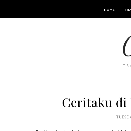
HOME
TRA
TR
Ceritaku di
TUESDA