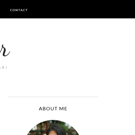
I
CONTACT
r
ARI
ABOUT ME