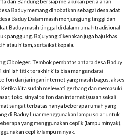
arta dan Bandung bersiap melakukan perjalanan
 desa Baduy memang dinobatkan sebagai desa adat
desa Baduy Dalam masih menjungjung tinggi dan
kat Baduy masih tinggal di dalam rumah tradisional
tuk panggung. Baju yang dikenakan juga baju khas
h atau hitam, serta ikat kepala.
bang Ciboleger. Tembok pembatas antara desa Baduy
 sini lah titik terakhir kita bisa mengendarai
elfon dan jaringan internet yang masih bagus, akses
ik. Ketika kita sudah melewati gerbang dan memasuki
sar, toko, sinyal telfon dan internet (susah sekali
mat sangat terbatas hanya beberapa rumah yang
ang di Baduy Luar menggunakan lampu solar untuk
 beberapa yang menggunakan ceplik (lampu minyak),
ggunakan ceplik/lampu minyak.