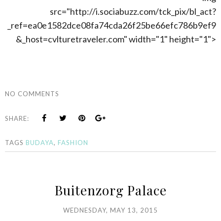
src="http://i.sociabuzz.com/tck_pix/bl_act?
_ref=ea0e1582dce08fa74cda26f25be66efc786b9ef9
&_host=cvlturetraveler.com" width="1" height="1">
NO COMMENTS
SHARE:
TAGS
BUDAYA
,
FASHION
Buitenzorg Palace
WEDNESDAY, MAY 13, 2015