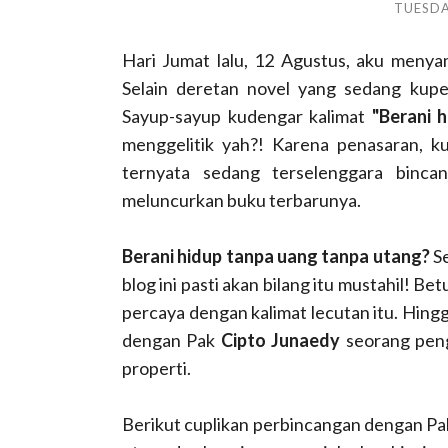
TUESDA
Hari Jumat lalu, 12 Agustus, aku meny
Selain deretan novel yang sedang kupe
Sayup-sayup kudengar kalimat
"Berani 
menggelitik yah?! Karena penasaran, k
ternyata sedang terselenggara binca
meluncurkan buku terbarunya.
Berani hidup tanpa uang tanpa utang?
S
blog ini pasti akan bilang itu mustahil! B
percaya dengan kalimat lecutan itu. Hing
dengan Pak
Cipto Junaedy
seorang peng
properti.
Berikut cuplikan perbincangan dengan Pa