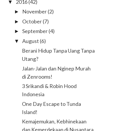
2016
(42)
▼
November
(2)
►
October
(7)
►
September
(4)
►
August
(6)
▼
Berani Hidup Tanpa Uang Tanpa
Utang?
Jalan-Jalan dan Nginep Murah
di Zenrooms!
3 Srikandi & Robin Hood
Indonesia
One Day Escape to Tunda
Island!
Kemajemukan, Kebhinekaan
dan Kemerdekaan di Nusantara