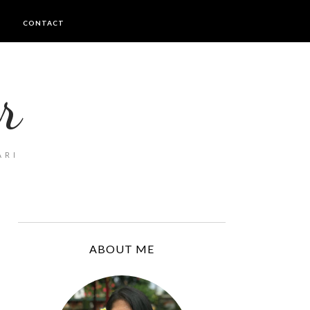
I
CONTACT
r
ARI
ABOUT ME