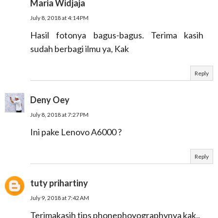
Maria Widjaja
July 8, 2018 at 4:14 PM
Hasil fotonya bagus-bagus. Terima kasih
sudah berbagi ilmu ya, Kak
Reply
Deny Oey
July 8, 2018 at 7:27 PM
Ini pake Lenovo A6000 ?
Reply
tuty prihartiny
July 9, 2018 at 7:42 AM
Terimakasih tips phonephoyographynya kak..