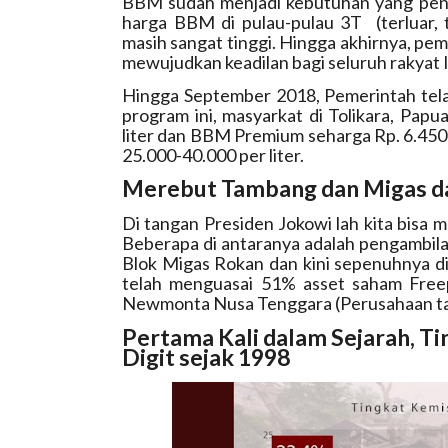
BBM sudah menjadi kebutuhan yang pen
harga BBM di pulau-pulau 3T
(terluar
masih sangat tinggi. Hingga akhirnya, p
mewujudkan keadilan bagi seluruh rakyat 
Hingga September 2018, Pemerintah tel
program ini, masyarkat di Tolikara, Pa
liter dan BBM Premium seharga Rp. 6.450 p
25.000-40.000 per liter.
Merebut Tambang dan Migas da
Di tangan Presiden Jokowi lah kita bisa 
Beberapa di antaranya adalah pengambil
Blok Migas Rokan dan kini sepenuhnya di
telah menguasai 51% asset saham Freep
Newmonta Nusa Tenggara (Perusahaan tam
Pertama Kali dalam Sejarah, Ti
Digit sejak 1998