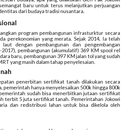
semangat baru untuk terus melanjutkan perjuangan
ntitas dari budaya tradisi nusantara.
ional
angkan program pembangunan infrasturktur secara
da perekonomian yang merata. Sejak 2014, Ia telah
tol laut dengan pembangunan dan pengembangan
-2017), p
embangunan (akumulatif) 369 KM spool rel
dara baru, pembangunan 397 KM jalan tol yang sudah
RT yang masih dalam tahap penyelesaian.
anah
patan penerbitan sertifikat tanah dilakukan secara
ya, pemerintah hanya menyelesaikan 500k hingga 800k
, pemerintah sudah bisa menerbitkan jutaan sertifikat
 terbit 5 juta sertifikat tanah.
Pemerintahan Jokowi
a dan redistribusi lahan untuk bisa dikelola oleh