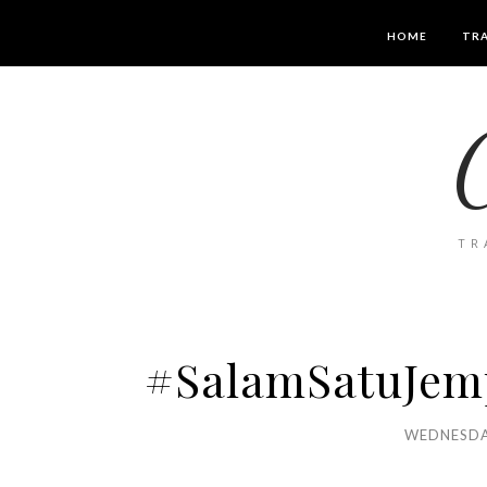
HOME
TRA
TR
#SalamSatuJemp
WEDNESDA