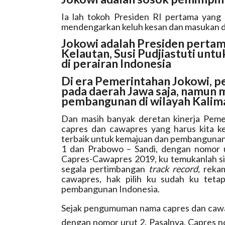
Ia lah tokoh Presiden RI pertama yang
mendengarkan keluh kesan dan masukan d
Jokowi adalah Presiden pertam
Kelautan, Susi Pudjiastuti un
di perairan Indonesia
Di era Pemerintahan Jokowi, 
pada daerah Jawa saja, namun
pembangunan di wilayah Kalima
Dan masih banyak deretan kinerja Pemer
capres dan cawapres yang harus kita k
terbaik untuk kemajuan dan pembangunan 
1 dan Prabowo – Sandi, dengan nomor 
Capres-Cawapres 2019, ku temukanlah sisi
segala pertimbangan
track record,
rekam 
cawapres, hak pilih ku sudah ku tet
pembangunan Indonesia.
Sejak pengumuman nama capres dan cawa
dengan nomor urut 2. Pasalnya, Capres no