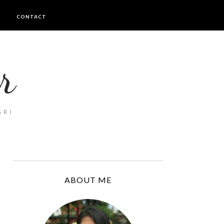
I
CONTACT
r
ARI
ABOUT ME