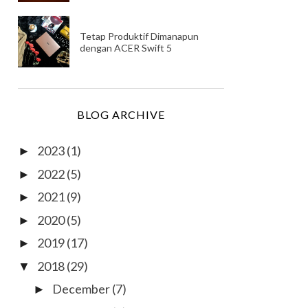
Tetap Produktif Dimanapun
dengan ACER Swift 5
BLOG ARCHIVE
2023
(1)
►
2022
(5)
►
2021
(9)
►
2020
(5)
►
2019
(17)
►
2018
(29)
▼
December
(7)
►