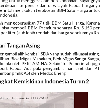
ting untuk menggerakkan perekonomian, sayangnya
, terdepan, terpencil) dan di wilayah Papua harganya
emerintah melakukan terobosan BBM Satu Harga untuk
Indonesia.
ah mengoperasikan 77 titik BBM Satu Harga. Karena
pua bisa membeli BBM Premium seharga Rp. 5.150 per
er liter, jauh lebih rendah dari harga sebelumnya Rp.
ri Tangan Asing
mengambil alih kembali SDA yang sudah dikuasai asing.
alihan Blok Migas Mahakam, Blok Migas Sanga-Sanga,
kelola oleh PERTAMINA. Selain itu, Pemerintah juga
ort Papua. Ada pula pengambilalihan aset dari PT
bang milik AS) oleh Medco Energi.
ngkat Kemiskinan Indonesia Turun 2