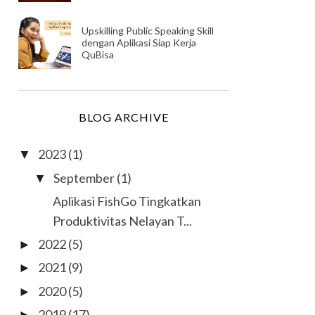
Upskilling Public Speaking Skill
dengan Aplikasi Siap Kerja
QuBisa
BLOG ARCHIVE
2023
(1)
▼
September
(1)
▼
Aplikasi FishGo Tingkatkan
Produktivitas Nelayan T...
2022
(5)
►
2021
(9)
►
2020
(5)
►
2019
(17)