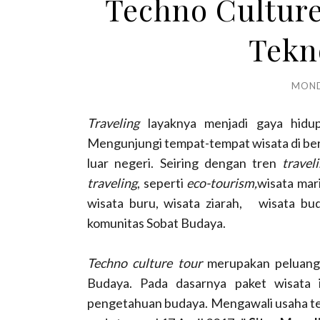
Techno Culture
Tekn
MOND
Traveling
layaknya menjadi gaya hidu
Mengunjungi tempat-tempat wisata di berb
luar negeri. Seiring dengan tren
travel
traveling
, seperti
eco-tourism,
wisata mari
wisata buru, wisata ziarah, wisata bud
komunitas Sobat Budaya.
Techno culture tour
merupakan peluan
Budaya. Pada dasarnya paket wisata 
pengetahuan budaya. Mengawali usaha t