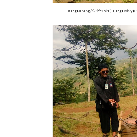
Kang Nanang
(Guide
Lokal), Bang Hokky (P