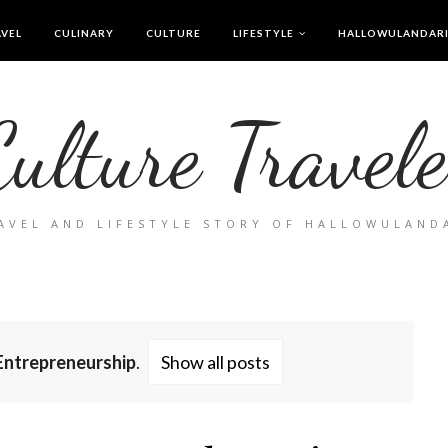
VEL
CULINARY
CULTURE
LIFESTYLE
HALLOWULANDAR
Culture Travele
AVEL AND LIFESTYLE STORY OF HALLOWULAND
Entrepreneurship
.
Show all posts