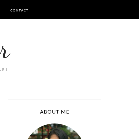
I
CONTACT
r
ARI
ABOUT ME