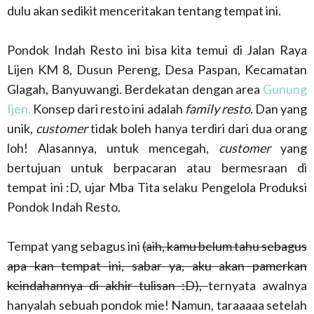
dulu akan sedikit menceritakan tentang tempat ini.
Pondok Indah Resto ini bisa kita temui di Jalan Raya
Lijen KM 8, Dusun Pereng, Desa Paspan, Kecamatan
Glagah, Banyuwangi. Berdekatan dengan area
Gunung
Ijen.
Konsep dari resto ini adalah
family resto.
Dan yang
unik,
customer
tidak boleh hanya terdiri dari dua orang
loh! Alasannya, untuk mencegah,
customer
yang
bertujuan untuk berpacaran atau bermesraan di
tempat ini :D, ujar Mba Tita selaku Pengelola Produksi
Pondok Indah Resto.
Tempat yang sebagus ini
(aih, kamu belum tahu sebagus
apa kan tempat ini, sabar ya, aku akan pamerkan
keindahannya di akhir tulisan :D),
ternyata awalnya
hanyalah sebuah pondok mie! Namun, taraaaaa setelah