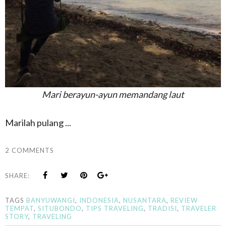
Mari berayun-ayun memandang laut
Marilah pulang ...
2 COMMENTS
SHARE:
TAGS
BANYUWANGI
,
INDONESIA
,
NUSANTARA
,
REVIEW
TEMPAT
,
SITUBONDO
,
TIPS TRAVELING
,
TRADISI
,
TRAVELER
STORY
,
TRAVELING