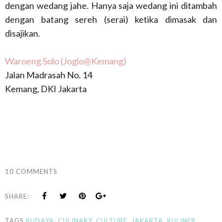
dengan wedang jahe. Hanya saja wedang ini ditambah
dengan batang sereh (serai) ketika dimasak dan
disajikan.
Waroeng Solo (Joglo@Kemang)
Jalan Madrasah No. 14
Kemang, DKI Jakarta
10 COMMENTS
SHARE:
TAGS
BUDAYA
,
CULINARY
,
CULTURE
,
JAKARTA
,
KULINER
,